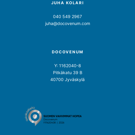
JUHA KOLARI
040 549 2967
juha@docovenum.com
DOCOVENUM
Y: 1162040-8
Pitkäkatu 39 B
40700 Jyväskylä