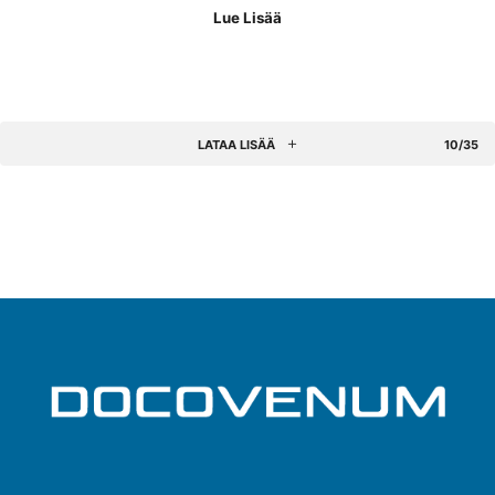
Lue Lisää
LATAA LISÄÄ
10/35