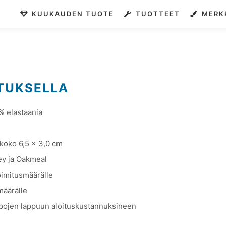
KUUKAUDEN TUOTE
TUOTTEET
MERK
ATUKSELLA
 % elastaania
 koko 6,5 x 3,0 cm
rey ja Oakmeal
oimitusmäärälle
määrälle
pipojen lappuun aloituskustannuksineen