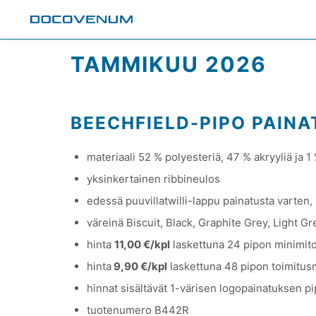
TAMMIKUU 2026
BEECHFIELD-PIPO PAIN
materiaali 52 % polyesteriä, 47 % akryyliä ja 1
yksinkertainen ribbineulos
edessä puuvillatwilli-lappu painatusta varten,
väreinä Biscuit, Black, Graphite Grey, Light G
hinta
11,00 €/kpl
laskettuna 24 pipon minimit
hinta
9,90 €/kpl
laskettuna 48 pipon toimitus
hinnat sisältävät 1-värisen logopainatuksen 
tuotenumero B442R