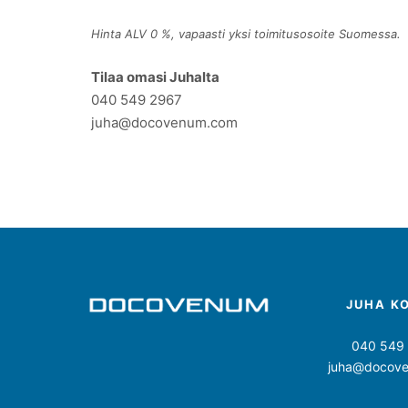
Hinta ALV 0 %, vapaasti yksi toimitusosoite Suomessa.
Tilaa omasi Juhalta
040 549 2967
juha@docovenum.com
JUHA K
040 549
juha@docov