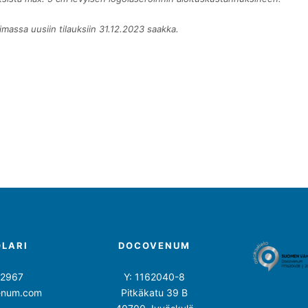
imassa uusiin tilauksiin 31.12.2023 saakka.
OLARI
DOCOVENUM
 2967
Y: 1162040-8
enum.com
Pitkäkatu 39 B