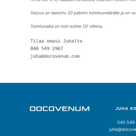
Tarjous on laskettu 20 paketin toimitusmäärälle ja on vo
Toimitusaika on noin kolme (3) viikkoa.
Tilaa omasi Juhalta

040 549 2967

juha@docovenum.com
JUHA K
040 549
juha@docov