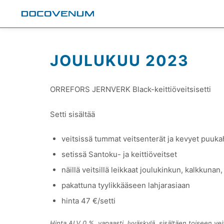
JOULUKUU 2023
ORREFORS JERNVERK Black-keittiöveitsisetti
Setti sisältää
veitsissä tummat veitsenterät ja kevyet puuka
setissä Santoku- ja keittiöveitset
näillä veitsillä leikkaat joulukinkun, kalkkunan
pakattuna tyylikkääseen lahjarasiaan
hinta 47 €/setti
Hinta ALV 0 %, vapaasti Jyväskylä, sisältäen toiseen ve