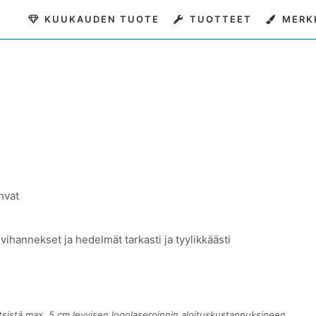
KUUKAUDEN TUOTE
TUOTTEET
MERK
hvat
, vihannekset ja hedelmät tarkasti ja tyylikkäästi
itsistä max. 5 cm levyisen logolaseroinnin aloituskustannuksineen.