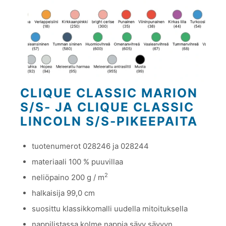
CLIQUE CLASSIC MARION
S/S- JA CLIQUE CLASSIC
LINCOLN S/S-PIKEEPAITA
tuotenumerot 028246 ja 028244
materiaali 100 % puuvillaa
2
neliöpaino 200 g / m
halkaisija 99,0 cm
suosittu klassikkomalli uudella mitoituksella
nappilistassa kolme nappia sävy sävyyn