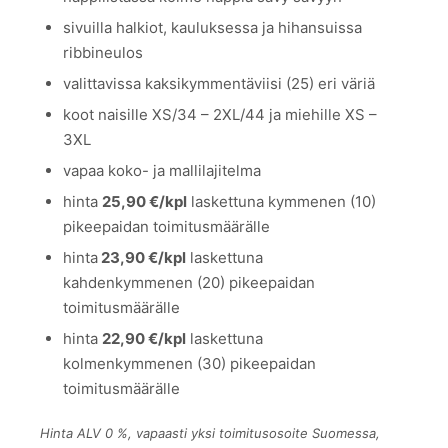
sivuilla halkiot, kauluksessa ja hihansuissa
ribbineulos
valittavissa kaksikymmentäviisi (25) eri väriä
koot naisille XS/34 – 2XL/44 ja miehille XS –
3XL
vapaa koko- ja mallilajitelma
hinta
25,90 €/kpl
laskettuna kymmenen (10)
pikeepaidan toimitusmäärälle
hinta
23,90 €/kpl
laskettuna
kahdenkymmenen (20) pikeepaidan
toimitusmäärälle
hinta
22,90 €/kpl
laskettuna
kolmenkymmenen (30) pikeepaidan
toimitusmäärälle
Hinta ALV 0 %, vapaasti yksi toimitusosoite Suomessa,