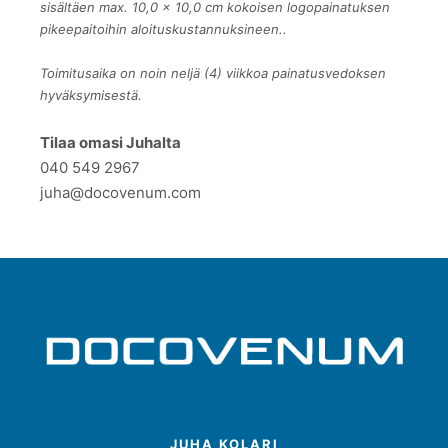
sisältäen max. 10,0 x 10,0 cm kokoisen logopainatuksen
pikeepaitoihin aloituskustannuksineen..
Toimitusaika on noin neljä (4) viikkoa painatusvedoksen
hyväksymisestä.
Tilaa omasi Juhalta
040 549 2967
juha@docovenum.com
JUHA KOLARI